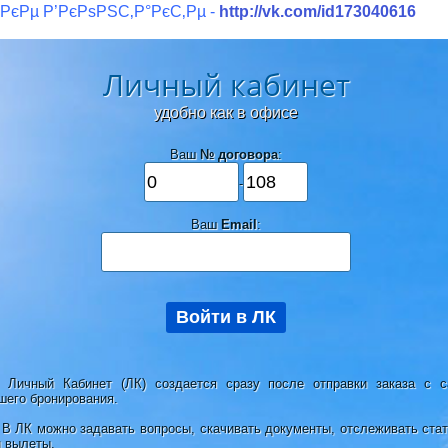
єРµ Р’РєРѕРЅС‚Р°РєС‚Рµ -
http://vk.com/id173040616
Личный кабинет
удобно как в офисе
Ваш
№ договора
:
-
Ваш
Email
:
Личный Кабинет (ЛК) создается сразу после отправки заказа с с
шего бронирования.
В ЛК можно задавать вопросы, скачивать документы, отслеживать стат
и вылеты.